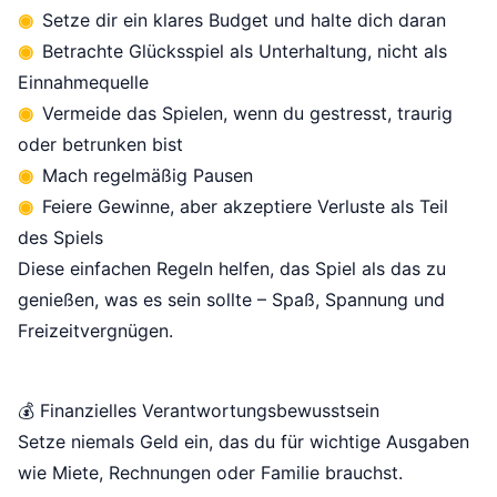
Setze dir ein klares Budget und halte dich daran
Betrachte Glücksspiel als Unterhaltung, nicht als
Einnahmequelle
Vermeide das Spielen, wenn du gestresst, traurig
oder betrunken bist
Mach regelmäßig Pausen
Feiere Gewinne, aber akzeptiere Verluste als Teil
des Spiels
Diese einfachen Regeln helfen, das Spiel als das zu
genießen, was es sein sollte – Spaß, Spannung und
Freizeitvergnügen.
💰 Finanzielles Verantwortungsbewusstsein
Setze niemals Geld ein, das du für wichtige Ausgaben
wie Miete, Rechnungen oder Familie brauchst.