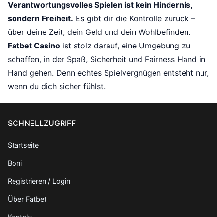
Verantwortungsvolles Spielen ist kein Hindernis,
sondern Freiheit.
Es gibt dir die Kontrolle zurück –
über deine Zeit, dein Geld und dein Wohlbefinden.
Fatbet Casino
ist stolz darauf, eine Umgebung zu
schaffen, in der Spaß, Sicherheit und Fairness Hand in
Hand gehen. Denn echtes Spielvergnügen entsteht nur,
wenn du dich sicher fühlst.
SCHNELLZUGRIFF
Startseite
Boni
Registrieren / Login
Über Fatbet
Kontakt